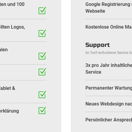
iten und 100
Google Registrierung
Webseite
llten Logos,
Kostenlose Online Ma
Support
alen
Im Tarif enthaltener Service 
3x pro Jahr inhaltlic
Service
Permanenter Wartung
Tablet &
Neues Webdesign nac
erklärung
Persönlicher Ansprec