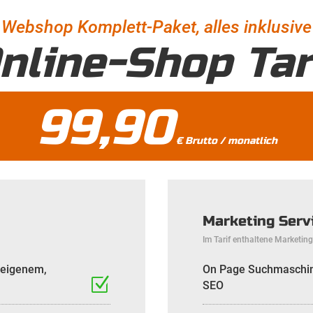
Webshop Komplett-Paket, alles inklusive
nline-Shop Tar
99,90
€ Brutto / monatlich
Marketing Serv
Im Tarif enthaltene Marketin
 eigenem,
On Page Suchmaschine
SEO