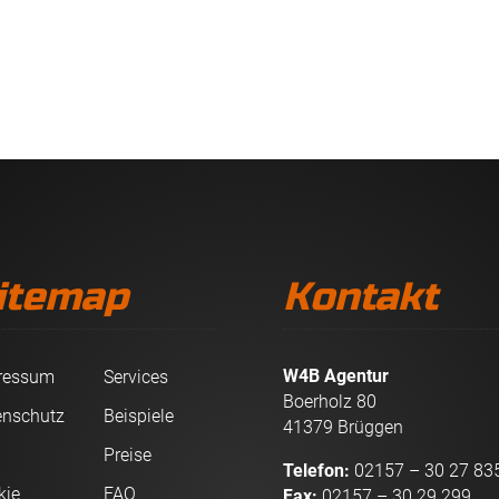
itemap
Kontakt
W4B Agentur
ressum
Services
Boerholz 80
enschutz
Beispiele
41379 Brüggen
B
Preise
Telefon:
02157 – 30 27 83
kie
FAQ
Fax:
02157 – 30 29 299