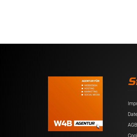
S
Imp
Dat
AG
Coo