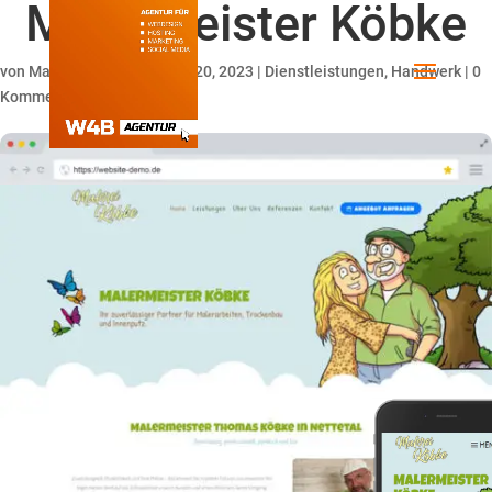
Malermeister Köbke
von
Maik Hildebrandt
|
Nov. 20, 2023
|
Dienstleistungen
,
Handwerk
|
0
Kommentare