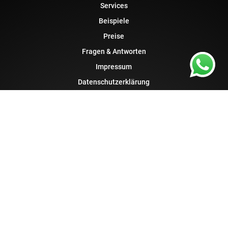
Services
Beispiele
Preise
Fragen & Antworten
Impressum
Datenschutzerklärung
AGB
Cookie Einstellungen
Cookie Widerruf
Kontakt
W4B Agentur
Boerholz 80
41379 Brüggen
Telefon:
02157 – 30 27 835