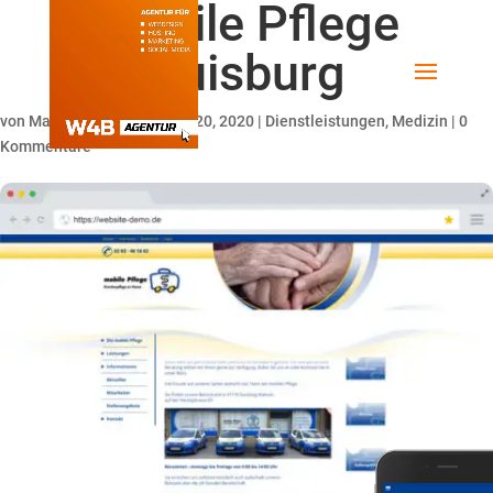
Mobile Pflege
Duisburg
von
Maik Hildebrandt
|
Feb. 20, 2020
|
Dienstleistungen
,
Medizin
|
0
Kommentare