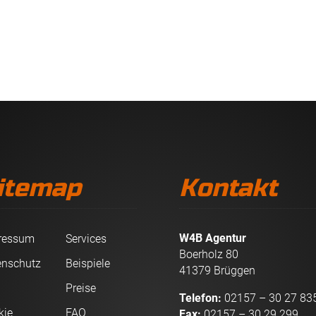
itemap
Kontakt
W4B Agentur
ressum
Services
Boerholz 80
enschutz
Beispiele
41379 Brüggen
B
Preise
Telefon:
02157 – 30 27 83
kie
FAQ
Fax:
02157 – 30 29 299