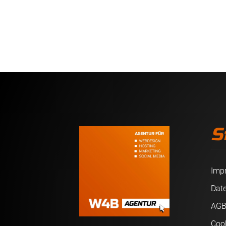
S
Imp
Dat
AG
Coo