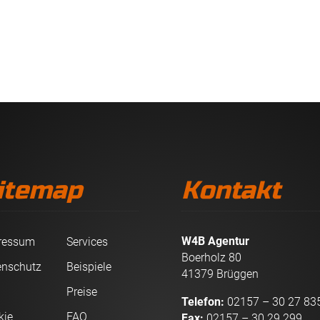
itemap
Kontakt
W4B Agentur
ressum
Services
Boerholz 80
enschutz
Beispiele
41379 Brüggen
B
Preise
Telefon:
02157 – 30 27 83
kie
FAQ
Fax:
02157 – 30 29 299