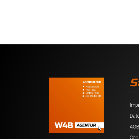
S
Imp
Dat
AG
Coo